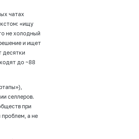
вых чатах
екстом: «ищу
Это не холодный
 решение и ищет
т десятки
ходят до ~88
ртапы»),
ии селлеров.
обществ при
 проблем, а не