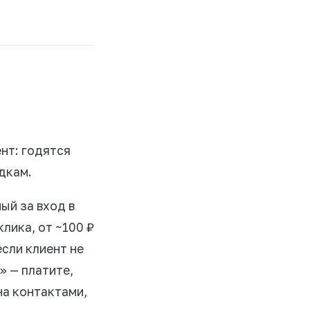
нт: годятся
дкам.
ый за вход в
лика, от ~100 ₽
если клиент не
» — платите,
на контактами,