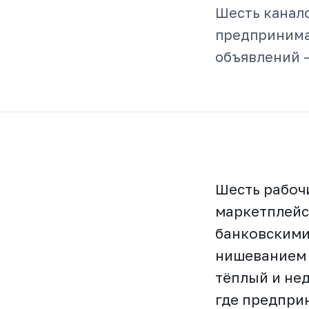
Шесть канало
предпринимат
объявлений —
Шесть рабоч
маркетплейс
банковскими
нишеванием 
тёплый и не
где предпри