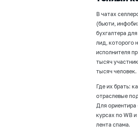
В чатах селлер
(бьюти, инфоби
бухгалтера для
лид, которого 
исполнителя пр
тысяч участник
тысяч человек.
Где их брать: к
отраслевые под
Для ориентира 
курсах по WB и
лента спама.