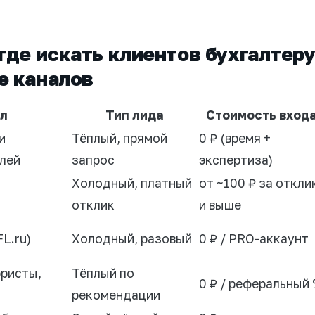
где искать клиентов бухгалтеру
е каналов
л
Тип лида
Стоимость вход
и
Тёплый, прямой
0 ₽ (время +
лей
запрос
экспертиза)
Холодный, платный
от ~100 ₽ за откли
отклик
и выше
L.ru)
Холодный, разовый
0 ₽ / PRO-аккаунт
юристы,
Тёплый по
0 ₽ / реферальный
рекомендации