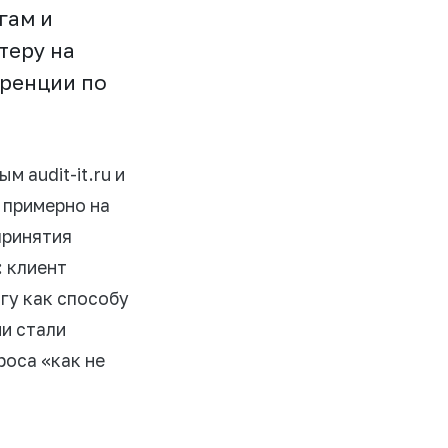
гам и
теру на
уренции по
 audit-it.ru и
 примерно на
принятия
: клиент
гу как способу
ни стали
роса «как не