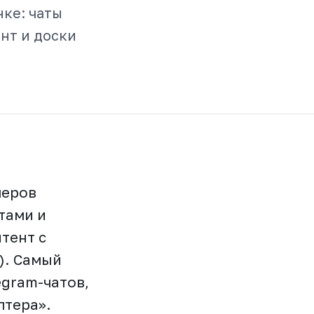
нке: чаты
нт и доски
леров
тами и
тент с
). Самый
gram-чатов,
лтера».