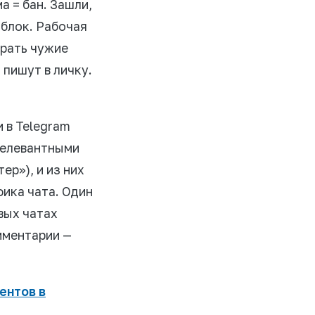
а = бан. Зашли,
 блок. Рабочая
ирать чужие
 пишут в личку.
 в Telegram
 релевантными
р»), и из них
фика чата. Один
вых чатах
мментарии —
ентов в