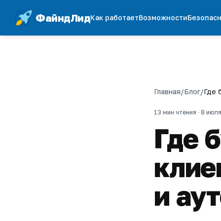
ФайндЛид
Как работает
Возможности
Безопасн
Главная
/
Блог
/
Где 
13 мин чтения ·
8 июл
Где 
клие
и ау