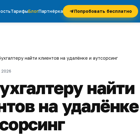
ость
Тарифы
Блог
Партнёрка
Попробовать бесплатно
бухгалтеру найти клиентов на удалёнке и аутсорсинг
я 2026
бухгалтеру найти
нтов на удалёнке
тсорсинг