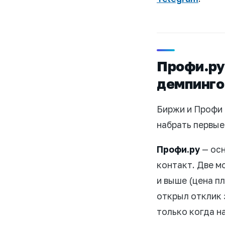
Профи.ру 
демпинго
Биржи и Профи 
набрать первые
Профи.ру
— осн
контакт. Две м
и выше (цена пл
открыл отклик 
только когда н