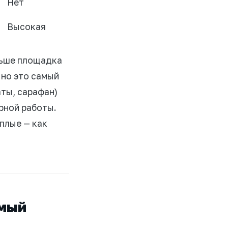
Нет
Высокая
льше площадка
 но это самый
ты, сарафан)
рной работы.
плые — как
амый