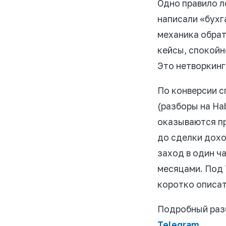
Одно правило ло
написали «бухг
механика обрат
кейсы, спокойн
Это нетворкинг,
По конверсии с
(разборы на Ha
оказываются пр
до сделки дохо
заход в один ч
месяцами. Под 
коротко описат
Подробный разб
Telegram
.