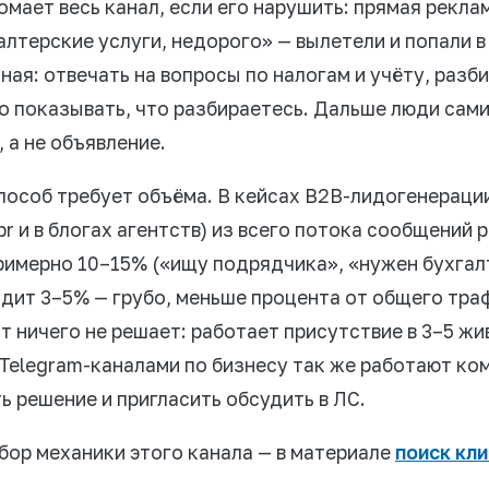
мает весь канал, если его нарушить: прямая реклам
алтерские услуги, недорого» — вылетели и попали в
ная: отвечать на вопросы по налогам и учёту, разб
о показывать, что разбираетесь. Дальше люди сами
 а не объявление.
пособ требует объёма. В кейсах B2B-лидогенерации
br и в блогах агентств) из всего потока сообщений
имерно 10–15% («ищу подрядчика», «нужен бухгалте
дит 3–5% — грубо, меньше процента от общего тра
ат ничего не решает: работает присутствие в 3–5 жи
Telegram-каналами по бизнесу так же работают ко
ь решение и пригласить обсудить в ЛС.
ор механики этого канала — в материале
поиск кли