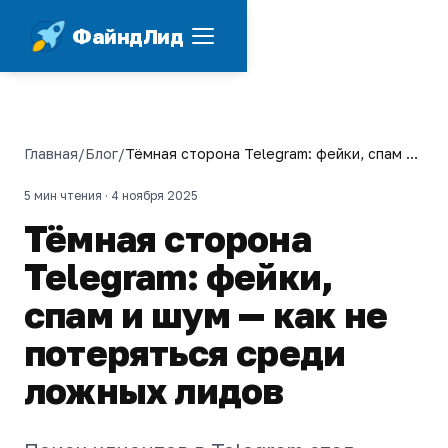
ФайндЛид
Главная
/
Блог
/
Тёмная сторона Telegram: фейки, спам и
шум — как не потеряться среди ложных
лидов
5 мин чтения ·
4 ноября 2025
Тёмная сторона
Telegram: фейки,
спам и шум — как не
потеряться среди
ложных лидов