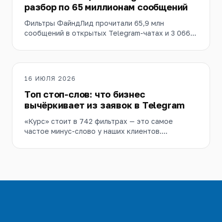
разбор по 65 миллионам сообщений
Фильтры ФайндЛид прочитали 65,9 млн
сообщений в открытых Telegram-чатах и 3 066
503 раза поймали готовый запрос. Разобрали по
нашим данным на июль 2026, что бизнес реально
вписывает в фильтры — и где этот спрос
концентрируется географически.
16 ИЮЛЯ 2026
Топ стоп-слов: что бизнес
вычёркивает из заявок в Telegram
«Курс» стоит в 742 фильтрах — это самое
частое минус-слово у наших клиентов.
Разбираем топ-23 стоп-слова по пяти группам
шума и собираем базовый набор минус-слов для
старта фильтра.